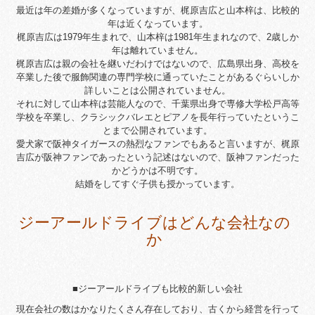
最近は年の差婚が多くなっていますが、梶原吉広と山本梓は、比較的
年は近くなっています。
梶原吉広は1979年生まれで、山本梓は1981年生まれなので、2歳しか
年は離れていません。
梶原吉広は親の会社を継いだわけではないので、広島県出身、高校を
卒業した後で服飾関連の専門学校に通っていたことがあるぐらいしか
詳しいことは公開されていません。
それに対して山本梓は芸能人なので、千葉県出身で専修大学松戸高等
学校を卒業し、クラシックバレエとピアノを長年行っていたというこ
とまで公開されています。
愛犬家で阪神タイガースの熱烈なファンでもあると言いますが、梶原
吉広が阪神ファンであったという記述はないので、阪神ファンだった
かどうかは不明です。
結婚をしてすぐ子供も授かっています。
ジーアールドライブはどんな会社なの
か
■ジーアールドライブも比較的新しい会社
現在会社の数はかなりたくさん存在しており、古くから経営を行って