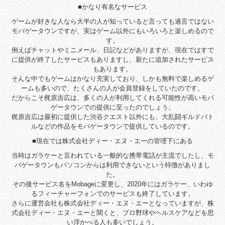
■かなり有名なサービス
ゲームが好きな人なら大半の人が知っていると言っても過言ではない
モバゲータウンですが、実はゲーム以外にもいろいろと楽しめるので
す。
例えばチャットやミニメール、日記などがありますが、現在ではすで
に提供が終了したサービスもありますし、新たに追加されたサービス
もあります。
そんな中でもゲームはかなり充実しており、しかも無料で楽しめるゲ
ームも多いので、たくさんの人が会員登録をしていたのです。
だからこそ梶原吉広は、多くの人が利用してくれる可能性が高いモバ
ゲータウンでの提供に至ったのでしょう。
梶原吉広は最初に提供した渋谷クエスト以外にも、大乱闘ギルドバト
ルなどの作品をモバゲータウンで提供しているのです。
■現在では株式会社ディー・エヌ・エーの管理下にある
当時はガラケーと言われている一般的な携帯電話が主流でしたし、モ
バゲータウンもパソコンからは利用できないという特徴がありまし
た。
その後サービス名をMobageに変更し、2020年にはガラケー、いわゆ
るフィーチャーフォンでのサービスも終了しています。
さらに運営会社も株式会社ディー・エヌ・エーとなっていますが、株
式会社ディー・エヌ・エーと聞くと、プロ野球やヘルスケアなどを思
い浮かべる人も多いでしょう。