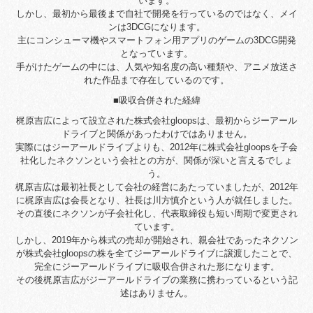
います。
しかし、最初から最後まで自社で開発を行っているのではなく、メイ
ンは3DCGになります。
主にコンシューマ機やスマートフォン用アプリのゲームの3DCG開発
となっています。
手がけたゲームの中には、人気や知名度の高い種類や、アニメ放送さ
れた作品まで存在しているのです。
■吸収合併された経緯
梶原吉広によって設立された株式会社gloopsは、最初からジーアール
ドライブと関係があったわけではありません。
実際にはジーアールドライブよりも、2012年に株式会社gloopsを子会
社化したネクソンという会社との方が、関係が深いと言えるでしょ
う。
梶原吉広は最初社長として会社の経営にあたっていましたが、2012年
に梶原吉広は会長となり、社長は川方慎介という人が就任しました。
その直後にネクソンが子会社化し、代表取締役も短い周期で変更され
ています。
しかし、2019年から株式の売却が開始され、親会社であったネクソン
が株式会社gloopsの株を全てジーアールドライブに譲渡したことで、
完全にジーアールドライブに吸収合併された形になります。
その後梶原吉広がジーアールドライブの業務に携わっているという記
述はありません。