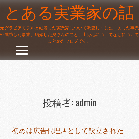
Skip
とある実業家の話
to
content
元グラビアモデルと結婚した実業家について調査しました！興した事業
や成功した事業、結婚した奥さんのこと、出身地についてなどについて
まとめたブログです。
投稿者:
admin
初めは広告代理店として設立された