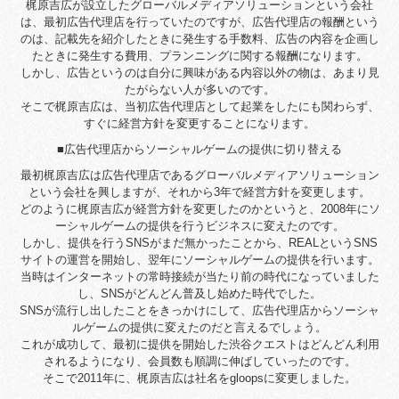
梶原吉広が設立したグローバルメディアソリューションという会社
は、最初広告代理店を行っていたのですが、広告代理店の報酬という
のは、記載先を紹介したときに発生する手数料、広告の内容を企画し
たときに発生する費用、プランニングに関する報酬になります。
しかし、広告というのは自分に興味がある内容以外の物は、あまり見
たがらない人が多いのです。
そこで梶原吉広は、当初広告代理店として起業をしたにも関わらず、
すぐに経営方針を変更することになります。
■広告代理店からソーシャルゲームの提供に切り替える
最初梶原吉広は広告代理店であるグローバルメディアソリューション
という会社を興しますが、それから3年で経営方針を変更します。
どのように梶原吉広が経営方針を変更したのかというと、2008年にソ
ーシャルゲームの提供を行うビジネスに変えたのです。
しかし、提供を行うSNSがまだ無かったことから、REALというSNS
サイトの運営を開始し、翌年にソーシャルゲームの提供を行います。
当時はインターネットの常時接続が当たり前の時代になっていました
し、SNSがどんどん普及し始めた時代でした。
SNSが流行し出したことをきっかけにして、広告代理店からソーシャ
ルゲームの提供に変えたのだと言えるでしょう。
これが成功して、最初に提供を開始した渋谷クエストはどんどん利用
されるようになり、会員数も順調に伸ばしていったのです。
そこで2011年に、梶原吉広は社名をgloopsに変更しました。