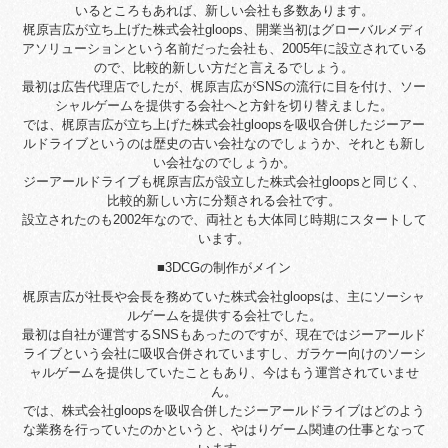
いるところもあれば、新しい会社も多数あります。
梶原吉広が立ち上げた株式会社gloops、開業当初はグローバルメディ
アソリューションという名前だった会社も、2005年に設立されている
ので、比較的新しい方だと言えるでしょう。
最初は広告代理店でしたが、梶原吉広がSNSの流行に目を付け、ソー
シャルゲームを提供する会社へと方針を切り替えました。
では、梶原吉広が立ち上げた株式会社gloopsを吸収合併したジーアー
ルドライブというのは歴史の古い会社なのでしょうか、それとも新し
い会社なのでしょうか。
ジーアールドライブも梶原吉広が設立した株式会社gloopsと同じく、
比較的新しい方に分類される会社です。
設立されたのも2002年なので、両社とも大体同じ時期にスタートして
います。
■3DCGの制作がメイン
梶原吉広が社長や会長を務めていた株式会社gloopsは、主にソーシャ
ルゲームを提供する会社でした。
最初は自社が運営するSNSもあったのですが、現在ではジーアールド
ライブという会社に吸収合併されていますし、ガラケー向けのソーシ
ャルゲームを提供していたこともあり、今はもう運営されていませ
ん。
では、株式会社gloopsを吸収合併したジーアールドライブはどのよう
な業務を行っていたのかというと、やはりゲーム関連の仕事となって