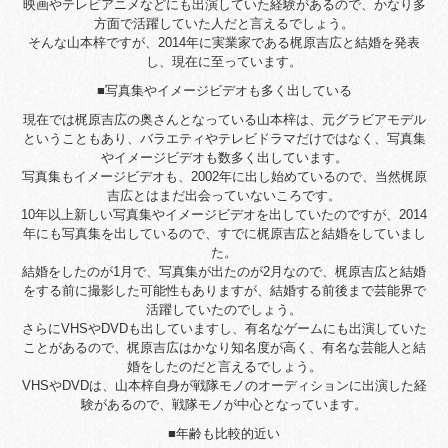
映画やテレビアニメなどにも出演していた経験があるので、かなり多
方面で活躍していた人だと言えるでしょう。
そんな山本梓ですが、2014年に実業家である梶原吉広と結婚を発表
し、現在に至っています。
■写真集やイメージビデオも多く出している
現在では梶原吉広の奥さんとなっている山本梓は、元グラビアモデル
ということもあり、バラエティやテレビドラマだけではなく、写真集
やイメージビデオも数多く出しています。
写真集もイメージビデオも、2002年に出し始めているので、当然梶原
吉広とはまだ出会っていないころです。
10年以上新しい写真集やイメージビデオを出していたのですが、2014
年にも写真集を出しているので、すでに梶原吉広と結婚をしていまし
た。
結婚をしたのが1月で、写真集が出たのが2月なので、梶原吉広と結婚
をする前に撮影した可能性もありますが、結婚する前後まで芸能界で
活躍していたのでしょう。
さらにVHSやDVDも出していますし、有名なゲームにも出演していた
ことがあるので、梶原吉広はかなり知名度が高く、有名な芸能人と結
婚をしたのだと言えるでしょう。
VHSやDVDは、山本梓自身が戦隊モノのオーディションに出演した経
験があるので、戦隊モノが中心となっています。
■年齢も比較的近い