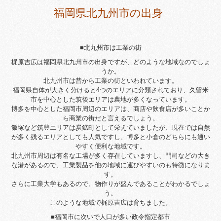
福岡県北九州市の出身
■北九州市は工業の街
梶原吉広は福岡県北九州市の出身ですが、どのような地域なのでしょ
うか。
北九州市は昔から工業の街といわれています。
福岡県自体が大きく分けると4つのエリアに分類されており、久留米
市を中心とした筑後エリアは農地が多くなっています。
博多を中心とした福岡市周辺のエリアは、商店や飲食店が多いことか
ら商業の街だと言えるでしょう。
飯塚など筑豊エリアは炭鉱町として栄えていましたが、現在では自然
が多く残るエリアとしても人気ですし、博多と小倉のどちらにも通い
やすく便利な地域です。
北九州市周辺は有名な工場が多く存在していますし、門司などの大き
な港があるので、工業製品を他の地域に運びやすいのも特徴になりま
す。
さらに工業大学もあるので、物作りが盛んであることがわかるでしょ
う。
このような地域で梶原吉広は育ちました。
■福岡市に次いで人口が多い政令指定都市