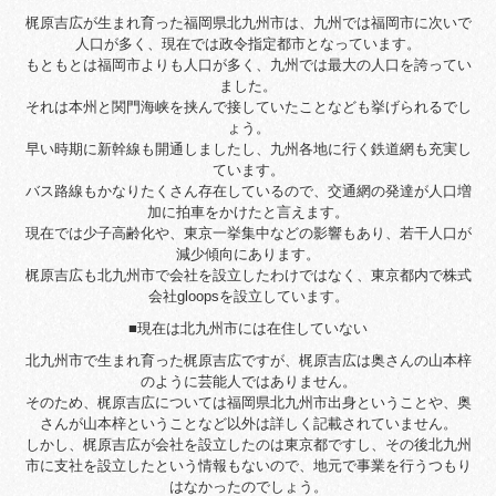
梶原吉広が生まれ育った福岡県北九州市は、九州では福岡市に次いで
人口が多く、現在では政令指定都市となっています。
もともとは福岡市よりも人口が多く、九州では最大の人口を誇ってい
ました。
それは本州と関門海峡を挟んで接していたことなども挙げられるでし
ょう。
早い時期に新幹線も開通しましたし、九州各地に行く鉄道網も充実し
ています。
バス路線もかなりたくさん存在しているので、交通網の発達が人口増
加に拍車をかけたと言えます。
現在では少子高齢化や、東京一挙集中などの影響もあり、若干人口が
減少傾向にあります。
梶原吉広も北九州市で会社を設立したわけではなく、東京都内で株式
会社gloopsを設立しています。
■現在は北九州市には在住していない
北九州市で生まれ育った梶原吉広ですが、梶原吉広は奥さんの山本梓
のように芸能人ではありません。
そのため、梶原吉広については福岡県北九州市出身ということや、奥
さんが山本梓ということなど以外は詳しく記載されていません。
しかし、梶原吉広が会社を設立したのは東京都ですし、その後北九州
市に支社を設立したという情報もないので、地元で事業を行うつもり
はなかったのでしょう。