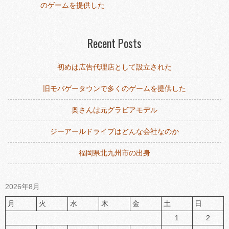
稿
のゲームを提供した
ナ
ビ
Recent Posts
ゲ
ー
シ
初めは広告代理店として設立された
ョ
旧モバゲータウンで多くのゲームを提供した
ン
奥さんは元グラビアモデル
ジーアールドライブはどんな会社なのか
福岡県北九州市の出身
2026年8月
月
火
水
木
金
土
日
1
2