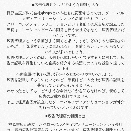
■広告代理店とはどのような職種なのか
梶原吉広が株式会社gloopsという社名に変更するまでは、グローバル
メディアソリューションという名前の会社でした。
グローバルメディアソリューションという名前で梶原吉広が設立した
当初は、ソーシャルゲームの開発を行う会社ではなく、広告代理店だ
ったようです。
広告代理店という名前はよく聞くと思いますが、どのような職種なの
かを詳しく説明するように言われると、名前ぐらいしかわからないと
いう人が多いでしょう。
広告代理店というのは、広告を記載したいと希望する人に対して、広
告の記載を募集している企業を紹介する橋渡しのような役割を担って
います。
不動産屋の仲介を思い浮かべるとわかりやすいでしょう。
広告を記載してもらいたいけれど、最初はどこの会社が広告の記載を
募集しているのかわかりません。
わかったとしても、どのような会社なのかを知らなければ、安心して
広告の記載を依頼できません。
そこで梶原吉広が設立したグローバルメディアソリューションが仲介
を行っていたというわけです。
■広告代理店の報酬とは
梶原吉広が設立したグローバルメディアソリューションという会社
は、最初広告代理店を行っていたのですが、広告代理店の報酬という