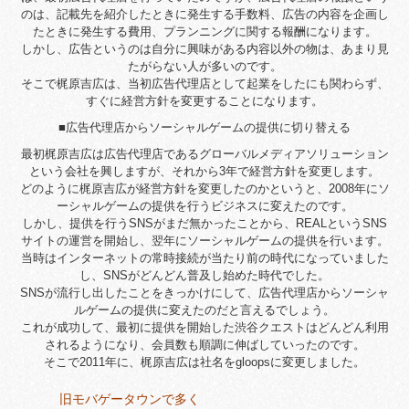
のは、記載先を紹介したときに発生する手数料、広告の内容を企画し
たときに発生する費用、プランニングに関する報酬になります。
しかし、広告というのは自分に興味がある内容以外の物は、あまり見
たがらない人が多いのです。
そこで梶原吉広は、当初広告代理店として起業をしたにも関わらず、
すぐに経営方針を変更することになります。
■広告代理店からソーシャルゲームの提供に切り替える
最初梶原吉広は広告代理店であるグローバルメディアソリューション
という会社を興しますが、それから3年で経営方針を変更します。
どのように梶原吉広が経営方針を変更したのかというと、2008年にソ
ーシャルゲームの提供を行うビジネスに変えたのです。
しかし、提供を行うSNSがまだ無かったことから、REALというSNS
サイトの運営を開始し、翌年にソーシャルゲームの提供を行います。
当時はインターネットの常時接続が当たり前の時代になっていました
し、SNSがどんどん普及し始めた時代でした。
SNSが流行し出したことをきっかけにして、広告代理店からソーシャ
ルゲームの提供に変えたのだと言えるでしょう。
これが成功して、最初に提供を開始した渋谷クエストはどんどん利用
されるようになり、会員数も順調に伸ばしていったのです。
そこで2011年に、梶原吉広は社名をgloopsに変更しました。
投
旧モバゲータウンで多く