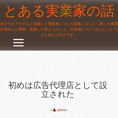
Skip
とある実業家の話
to
content
元グラビアモデルと結婚した実業家について調査しました！興した事業
や成功した事業、結婚した奥さんのこと、出身地についてなどについて
まとめたブログです。
初めは広告代理店として設
立された
/
admin